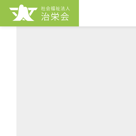
治栄会とは
F
か