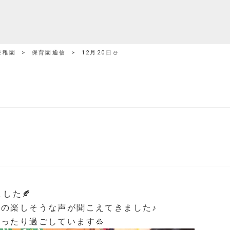
保稚園
>
保育園通信
>
12月20日⛄
した🍂
の楽しそうな声が聞こえてきました♪
ったり過ごしています🎍