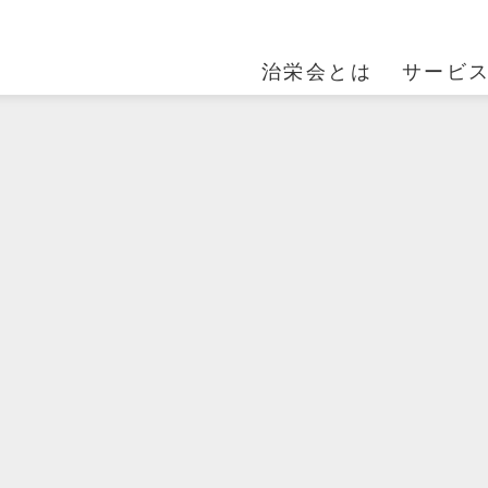
治栄会とは
サービ
ACILITY01
MESSAGE
FACILITY02
FACILITY03
OUTLINE
らまつ苑
治栄会の想い
ラ・フォーレからま
とどまつ園
法人案内
つ