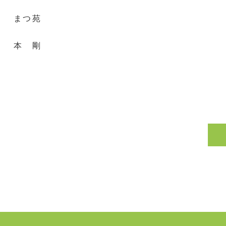
特別養護
まつ苑
施設
本 剛