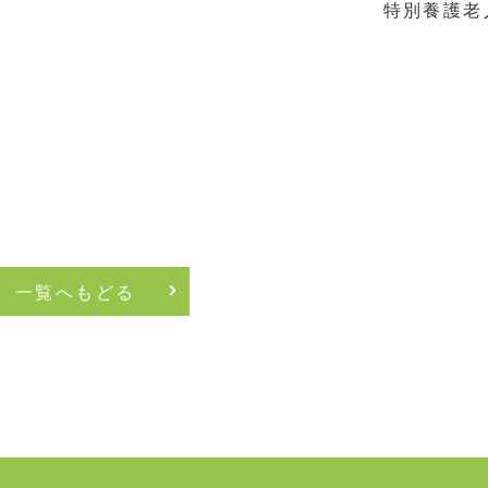
老人ホーム
長 
一覧へもどる