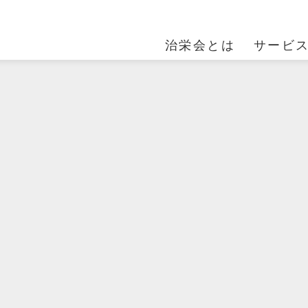
治栄会とは
サービ
ACILITY01
MESSAGE
FACILITY02
FACILITY03
OUTLINE
らまつ苑
治栄会の想い
ラ・フォーレからま
とどまつ園
法人案内
つ