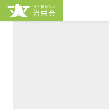
治栄会とは
F
か